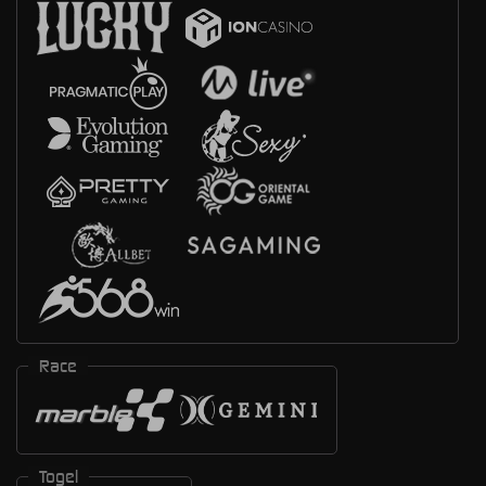
Race
Togel