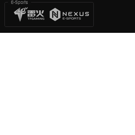
E-Sports