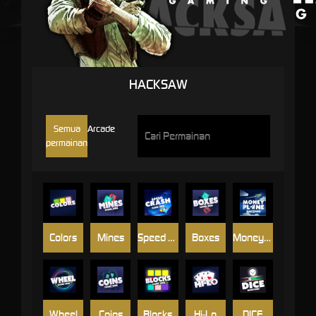
HACKSAW
Semua
Arcade
permainan
Colors
Mines
Speed Crash
Boxes
Moneyplane
Wheel
Coins
Blocks
Hi-Lo
DICE