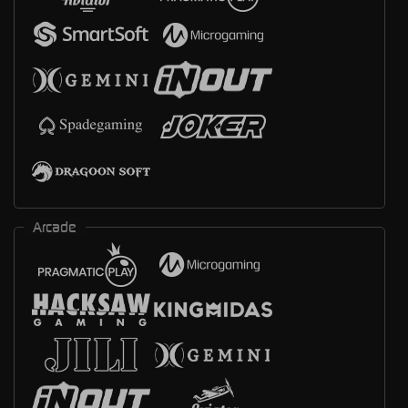
Arcade