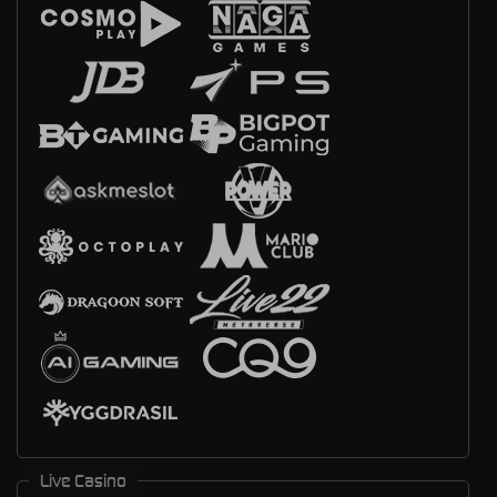
Live Casino