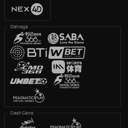
Olahraga
Crash Game