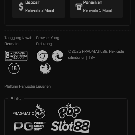
Deposit
Penarikan
Rata-rata 3 Menit
Rata-rata 5 Menit
Tanggung Jawab
Browser Yang
Bermain
Didukung
©2026 PRAGMATIC88. Hak cipta
dilindungi | 18+
Platform Penyedia Layanan
Slots