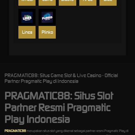
Lines
Plinko
PRAGMATIC88: Situs Game Slot & Live Casino - Official
Partner Pragmatic Play di Indonesia
PRAGMATIC88: Situs Slot
Partner Resmi Pragmatic
Play Indonesia
PRAGMATIC88
merupakan situs slot yang dikenal sebagai partner resmi Pragmatic Play di